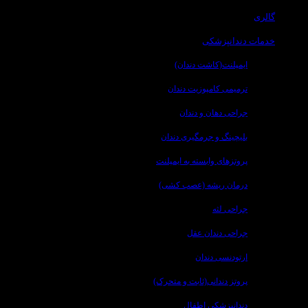
گالری
خدمات دندانپزشکی
ایمپلنت(کاشت دندان)
ترمیمی کامپوزیت دندان
جراحی دهان و دندان
بلیچینگ و جرمگیری دندان
پروتزهای وابسته به ایمپلنت
درمان ریشه (عصب کشی)
جراحی لثه
جراحی دندان عقل
ارتودنسی دندان
پروتز دندانی(ثابت و متحرک)
دندانپزشکی اطفال