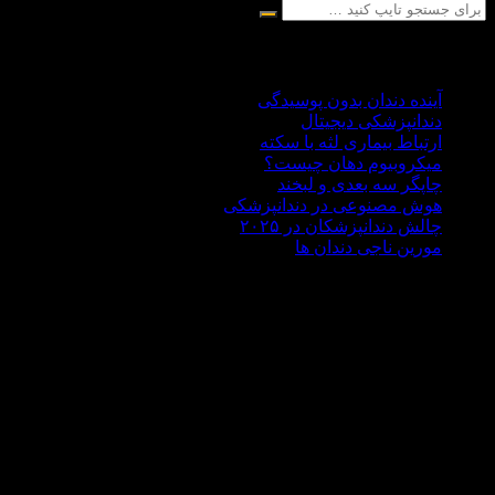
آخرین مقالات
آینده دندان بدون پوسیدگی
دندانپزشکی دیجیتال
ارتباط بیماری لثه با سکته
میکروبیوم دهان چیست؟
چاپگر سه‌ بعدی و لبخند
هوش مصنوعی در دندانپزشکی
چالش‌ دندانپزشکان در ۲۰۲۵
مورین ناجی دندان ها
درباره ما
دکتر علی هاشمی سجادی با سابقه ای 30 ساله در زمینه
دندانپزشکی،تحصیلات آکادمیک خود را در کشور روسیه حدود سال
1370 به پایان رساند . مطب دندانپزشکی دکتر هاشمی سجادی در
غرب تهران در منطقه جنت آباد واقع شده است اما بسیار خرسندیم
که مراجعه کنندگانی از تمام کشور عزیزمان داریم .