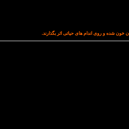
 خون شده و روی اندام‌ های حیاتی اثر بگذارند.
رد زیر اتفاق بیفتد حتما میتواند این تعادل را برهم زند :