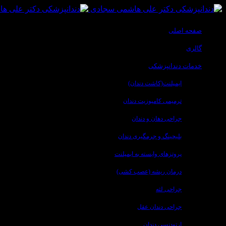
صفحه اصلی
گالری
خدمات دندانپزشکی
ایمپلنت(کاشت دندان)
ترمیمی کامپوزیت دندان
جراحی دهان و دندان
بلیچینگ و جرمگیری دندان
پروتزهای وابسته به ایمپلنت
درمان ریشه (عصب کشی)
جراحی لثه
جراحی دندان عقل
ارتودنسی دندان