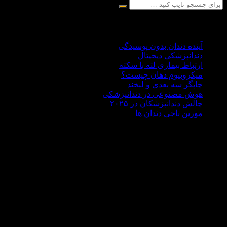
آخرین مقالات
آینده دندان بدون پوسیدگی
دندانپزشکی دیجیتال
ارتباط بیماری لثه با سکته
میکروبیوم دهان چیست؟
چاپگر سه‌ بعدی و لبخند
هوش مصنوعی در دندانپزشکی
چالش‌ دندانپزشکان در ۲۰۲۵
مورین ناجی دندان ها
درباره ما
دکتر علی هاشمی سجادی با سابقه ای 30 ساله در زمینه
دندانپزشکی،تحصیلات آکادمیک خود را در کشور روسیه حدود سال
1370 به پایان رساند . مطب دندانپزشکی دکتر هاشمی سجادی در
غرب تهران در منطقه جنت آباد واقع شده است اما بسیار خرسندیم
که مراجعه کنندگانی از تمام کشور عزیزمان داریم .