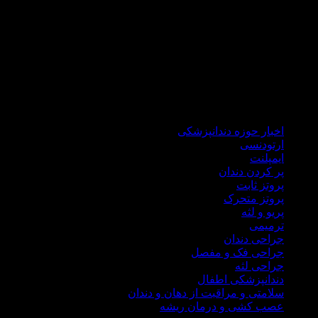
دکتر هاشمی سجادی با گذراندن دوره های علمی جهانی همواره خود
را با علم روز دنیا آپدیت می نماید تا ضمن درمانی راحت و سریع،در
شرایط کنونی کشور برای شما هموطنان گرامی هزینه های درمان
را نیز کاهش نماید.
در مطب دندانپزشکی دکتر علی هاشمی سجادی کلیه خدمات
درمانی اعم از ایمپلنت، جراحی لثه، جراحی دندان عقل، ترمیمی،
زیبایی، انواع پروتز ثابت و متحرک درمان ریشه،دندانپزشکی اطفال
ارائه میگردد.
اخبار حوزه دندانپزشکی
ارتودنسی
ایمپلنت
پر کردن دندان
پروتز ثابت
پروتز متحرک
پریو و لثه
ترمیمی
جراحی دندان
جراحی فک و مفصل
جراحی لثه
دندانپزشکی اطفال
سلامتی و مراقبت از دهان و دندان
عصب کشی و درمان ریشه