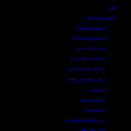
گالری
خدمات دندانپزشکی
ایمپلنت(کاشت دندان)
ترمیمی کامپوزیت دندان
جراحی دهان و دندان
بلیچینگ و جرمگیری دندان
پروتزهای وابسته به ایمپلنت
درمان ریشه (عصب کشی)
جراحی لثه
جراحی دندان عقل
ارتودنسی دندان
پروتز دندانی(ثابت و متحرک)
دندانپزشکی اطفال