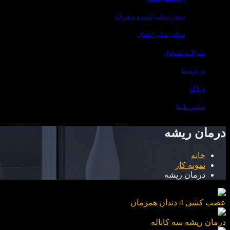
پروتز دندانی(ثابت و متحرک)
دندانپزشکی اطفال
سوالات متداول
درباره ما
وبلاگ
تماس با ما
درمان ریشه
خانه
نمونه کار
درمان ریشه
عصب کشی 4 دندان همزمان
درمان ریشه سه کاناله