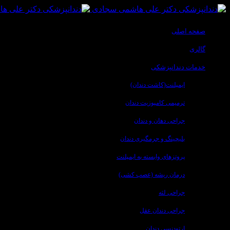
صفحه اصلی
گالری
خدمات دندانپزشکی
ایمپلنت(کاشت دندان)
ترمیمی کامپوزیت دندان
جراحی دهان و دندان
بلیچینگ و جرمگیری دندان
پروتزهای وابسته به ایمپلنت
درمان ریشه (عصب کشی)
جراحی لثه
جراحی دندان عقل
ارتودنسی دندان