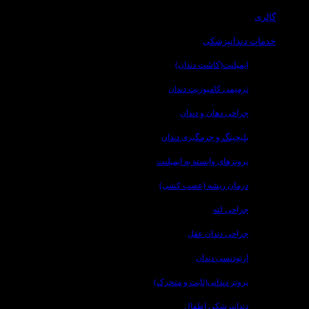
گالری
خدمات دندانپزشکی
ایمپلنت(کاشت دندان)
ترمیمی کامپوزیت دندان
جراحی دهان و دندان
بلیچینگ و جرمگیری دندان
پروتزهای وابسته به ایمپلنت
درمان ریشه (عصب کشی)
جراحی لثه
جراحی دندان عقل
ارتودنسی دندان
پروتز دندانی(ثابت و متحرک)
دندانپزشکی اطفال