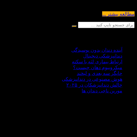
که میتواند فرد را با مخاطرات زیادی روبرو نماید...
مطالعه بیشتر ...
آخرین مقالات
آینده دندان بدون پوسیدگی
دندانپزشکی دیجیتال
ارتباط بیماری لثه با سکته
میکروبیوم دهان چیست؟
چاپگر سه‌ بعدی و لبخند
هوش مصنوعی در دندانپزشکی
چالش‌ دندانپزشکان در ۲۰۲۵
مورین ناجی دندان ها
درباره ما
دکتر علی هاشمی سجادی با سابقه ای 30 ساله در زمینه
دندانپزشکی،تحصیلات آکادمیک خود را در کشور روسیه حدود سال
1370 به پایان رساند . مطب دندانپزشکی دکتر هاشمی سجادی در
غرب تهران در منطقه جنت آباد واقع شده است اما بسیار خرسندیم