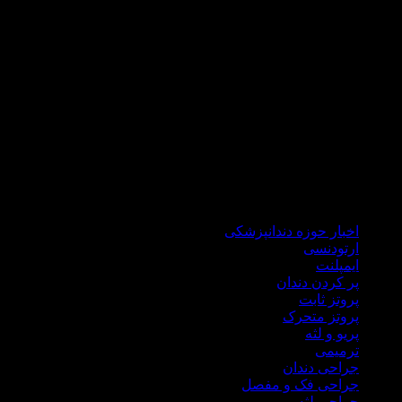
که مراجعه کنندگانی از تمام کشور عزیزمان داریم .
دکتر هاشمی سجادی با گذراندن دوره های علمی جهانی همواره خود
را با علم روز دنیا آپدیت می نماید تا ضمن درمانی راحت و سریع،در
شرایط کنونی کشور برای شما هموطنان گرامی هزینه های درمان
را نیز کاهش نماید.
در مطب دندانپزشکی دکتر علی هاشمی سجادی کلیه خدمات
درمانی اعم از ایمپلنت، جراحی لثه، جراحی دندان عقل، ترمیمی،
زیبایی، انواع پروتز ثابت و متحرک درمان ریشه،دندانپزشکی اطفال
ارائه میگردد.
اخبار حوزه دندانپزشکی
ارتودنسی
ایمپلنت
پر کردن دندان
پروتز ثابت
پروتز متحرک
پریو و لثه
ترمیمی
جراحی دندان
جراحی فک و مفصل
جراحی لثه