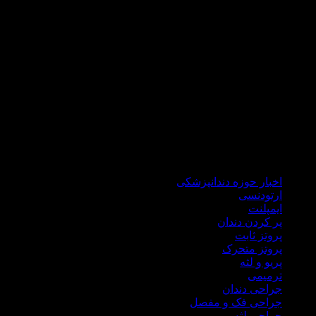
که مراجعه کنندگانی از تمام کشور عزیزمان داریم .
دکتر هاشمی سجادی با گذراندن دوره های علمی جهانی همواره خود
را با علم روز دنیا آپدیت می نماید تا ضمن درمانی راحت و سریع،در
شرایط کنونی کشور برای شما هموطنان گرامی هزینه های درمان
را نیز کاهش نماید.
در مطب دندانپزشکی دکتر علی هاشمی سجادی کلیه خدمات
درمانی اعم از ایمپلنت، جراحی لثه، جراحی دندان عقل، ترمیمی،
زیبایی، انواع پروتز ثابت و متحرک درمان ریشه،دندانپزشکی اطفال
ارائه میگردد.
اخبار حوزه دندانپزشکی
ارتودنسی
ایمپلنت
پر کردن دندان
پروتز ثابت
پروتز متحرک
پریو و لثه
ترمیمی
جراحی دندان
جراحی فک و مفصل
جراحی لثه