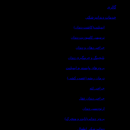
گالری
خدمات دندانپزشکی
ایمپلنت(کاشت دندان)
ترمیمی کامپوزیت دندان
جراحی دهان و دندان
بلیچینگ و جرمگیری دندان
پروتزهای وابسته به ایمپلنت
درمان ریشه (عصب کشی)
جراحی لثه
جراحی دندان عقل
ارتودنسی دندان
پروتز دندانی(ثابت و متحرک)
دندانپزشکی اطفال