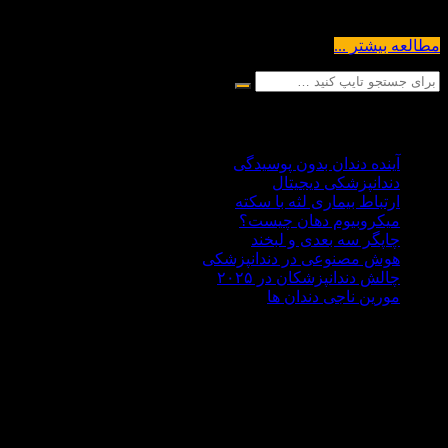
دلیل موقعیت خاص خود در انتهای...
مطالعه بیشتر ...
آخرین مقالات
آینده دندان بدون پوسیدگی
دندانپزشکی دیجیتال
ارتباط بیماری لثه با سکته
میکروبیوم دهان چیست؟
چاپگر سه‌ بعدی و لبخند
هوش مصنوعی در دندانپزشکی
چالش‌ دندانپزشکان در ۲۰۲۵
مورین ناجی دندان ها
درباره ما
دکتر علی هاشمی سجادی با سابقه ای 30 ساله در زمینه
دندانپزشکی،تحصیلات آکادمیک خود را در کشور روسیه حدود سال
1370 به پایان رساند . مطب دندانپزشکی دکتر هاشمی سجادی در
غرب تهران در منطقه جنت آباد واقع شده است اما بسیار خرسندیم