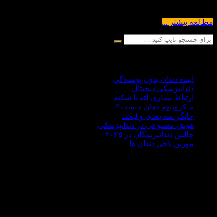
و دندان دارند. لثه‌ها از بافت...
مطالعه بیشتر ...
آخرین مقالات
آینده دندان بدون پوسیدگی
دندانپزشکی دیجیتال
ارتباط بیماری لثه با سکته
میکروبیوم دهان چیست؟
چاپگر سه‌ بعدی و لبخند
هوش مصنوعی در دندانپزشکی
چالش‌ دندانپزشکان در ۲۰۲۵
مورین ناجی دندان ها
درباره ما
دکتر علی هاشمی سجادی با سابقه ای 30 ساله در زمینه
دندانپزشکی،تحصیلات آکادمیک خود را در کشور روسیه حدود سال
1370 به پایان رساند . مطب دندانپزشکی دکتر هاشمی سجادی در
غرب تهران در منطقه جنت آباد واقع شده است اما بسیار خرسندیم