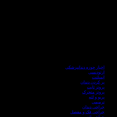
که مراجعه کنندگانی از تمام کشور عزیزمان داریم .
دکتر هاشمی سجادی با گذراندن دوره های علمی جهانی همواره خود
را با علم روز دنیا آپدیت می نماید تا ضمن درمانی راحت و سریع،در
شرایط کنونی کشور برای شما هموطنان گرامی هزینه های درمان
را نیز کاهش نماید.
در مطب دندانپزشکی دکتر علی هاشمی سجادی کلیه خدمات
درمانی اعم از ایمپلنت، جراحی لثه، جراحی دندان عقل، ترمیمی،
زیبایی، انواع پروتز ثابت و متحرک درمان ریشه،دندانپزشکی اطفال
ارائه میگردد.
اخبار حوزه دندانپزشکی
ارتودنسی
ایمپلنت
پر کردن دندان
پروتز ثابت
پروتز متحرک
پریو و لثه
ترمیمی
جراحی دندان
جراحی فک و مفصل
جراحی لثه