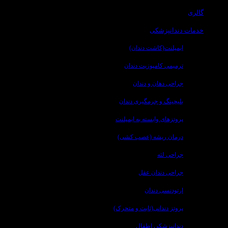
گالری
خدمات دندانپزشکی
ایمپلنت(کاشت دندان)
ترمیمی کامپوزیت دندان
جراحی دهان و دندان
بلیچینگ و جرمگیری دندان
پروتزهای وابسته به ایمپلنت
درمان ریشه (عصب کشی)
جراحی لثه
جراحی دندان عقل
ارتودنسی دندان
پروتز دندانی(ثابت و متحرک)
دندانپزشکی اطفال