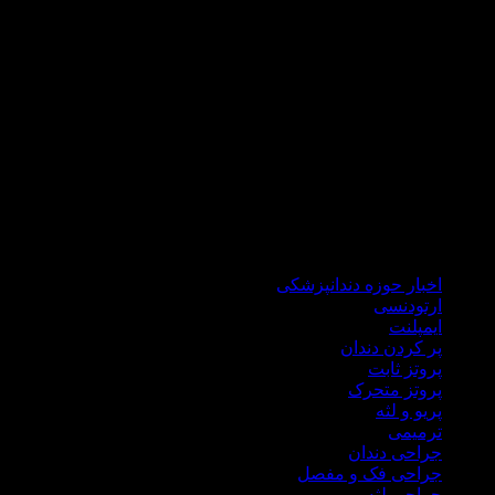
که مراجعه کنندگانی از تمام کشور عزیزمان داریم .
دکتر هاشمی سجادی با گذراندن دوره های علمی جهانی همواره خود
را با علم روز دنیا آپدیت می نماید تا ضمن درمانی راحت و سریع،در
شرایط کنونی کشور برای شما هموطنان گرامی هزینه های درمان
را نیز کاهش نماید.
در مطب دندانپزشکی دکتر علی هاشمی سجادی کلیه خدمات
درمانی اعم از ایمپلنت، جراحی لثه، جراحی دندان عقل، ترمیمی،
زیبایی، انواع پروتز ثابت و متحرک درمان ریشه،دندانپزشکی اطفال
ارائه میگردد.
اخبار حوزه دندانپزشکی
ارتودنسی
ایمپلنت
پر کردن دندان
پروتز ثابت
پروتز متحرک
پریو و لثه
ترمیمی
جراحی دندان
جراحی فک و مفصل
جراحی لثه