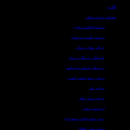
گالری
خدمات دندانپزشکی
ایمپلنت(کاشت دندان)
ترمیمی کامپوزیت دندان
جراحی دهان و دندان
بلیچینگ و جرمگیری دندان
پروتزهای وابسته به ایمپلنت
درمان ریشه (عصب کشی)
جراحی لثه
جراحی دندان عقل
ارتودنسی دندان
پروتز دندانی(ثابت و متحرک)
دندانپزشکی اطفال