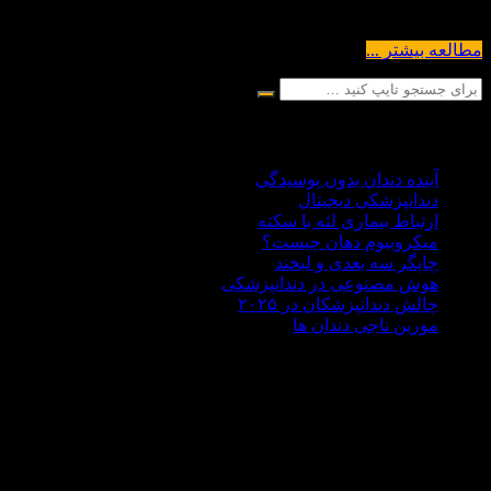
است که برای بهبود ظاهر و عملکرد...
مطالعه بیشتر ...
آخرین مقالات
آینده دندان بدون پوسیدگی
دندانپزشکی دیجیتال
ارتباط بیماری لثه با سکته
میکروبیوم دهان چیست؟
چاپگر سه‌ بعدی و لبخند
هوش مصنوعی در دندانپزشکی
چالش‌ دندانپزشکان در ۲۰۲۵
مورین ناجی دندان ها
درباره ما
دکتر علی هاشمی سجادی با سابقه ای 30 ساله در زمینه
دندانپزشکی،تحصیلات آکادمیک خود را در کشور روسیه حدود سال
1370 به پایان رساند . مطب دندانپزشکی دکتر هاشمی سجادی در
غرب تهران در منطقه جنت آباد واقع شده است اما بسیار خرسندیم