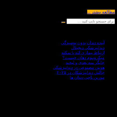
دندانپزشکی با یه جهش بزرگ رو به‌...
مطالعه بیشتر ...
آخرین مقالات
آینده دندان بدون پوسیدگی
دندانپزشکی دیجیتال
ارتباط بیماری لثه با سکته
میکروبیوم دهان چیست؟
چاپگر سه‌ بعدی و لبخند
هوش مصنوعی در دندانپزشکی
چالش‌ دندانپزشکان در ۲۰۲۵
مورین ناجی دندان ها
درباره ما
دکتر علی هاشمی سجادی با سابقه ای 30 ساله در زمینه
دندانپزشکی،تحصیلات آکادمیک خود را در کشور روسیه حدود سال
1370 به پایان رساند . مطب دندانپزشکی دکتر هاشمی سجادی در
غرب تهران در منطقه جنت آباد واقع شده است اما بسیار خرسندیم