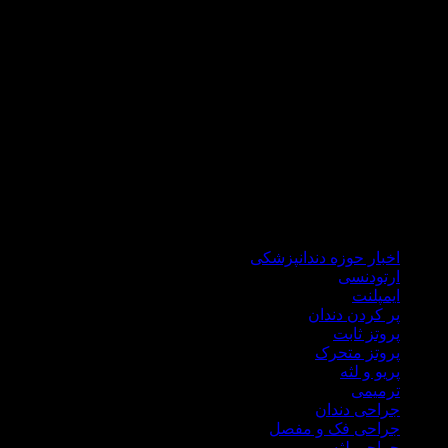
که مراجعه کنندگانی از تمام کشور عزیزمان داریم .
دکتر هاشمی سجادی با گذراندن دوره های علمی جهانی همواره خود
را با علم روز دنیا آپدیت می نماید تا ضمن درمانی راحت و سریع،در
شرایط کنونی کشور برای شما هموطنان گرامی هزینه های درمان
را نیز کاهش نماید.
در مطب دندانپزشکی دکتر علی هاشمی سجادی کلیه خدمات
درمانی اعم از ایمپلنت، جراحی لثه، جراحی دندان عقل، ترمیمی،
زیبایی، انواع پروتز ثابت و متحرک درمان ریشه،دندانپزشکی اطفال
ارائه میگردد.
اخبار حوزه دندانپزشکی
ارتودنسی
ایمپلنت
پر کردن دندان
پروتز ثابت
پروتز متحرک
پریو و لثه
ترمیمی
جراحی دندان
جراحی فک و مفصل
جراحی لثه