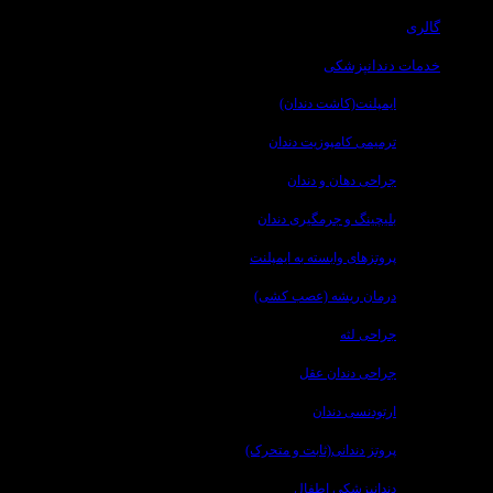
گالری
خدمات دندانپزشکی
ایمپلنت(کاشت دندان)
ترمیمی کامپوزیت دندان
جراحی دهان و دندان
بلیچینگ و جرمگیری دندان
پروتزهای وابسته به ایمپلنت
درمان ریشه (عصب کشی)
جراحی لثه
جراحی دندان عقل
ارتودنسی دندان
پروتز دندانی(ثابت و متحرک)
دندانپزشکی اطفال