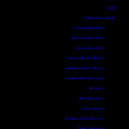
گالری
خدمات دندانپزشکی
ایمپلنت(کاشت دندان)
ترمیمی کامپوزیت دندان
جراحی دهان و دندان
بلیچینگ و جرمگیری دندان
پروتزهای وابسته به ایمپلنت
درمان ریشه (عصب کشی)
جراحی لثه
جراحی دندان عقل
ارتودنسی دندان
پروتز دندانی(ثابت و متحرک)
دندانپزشکی اطفال