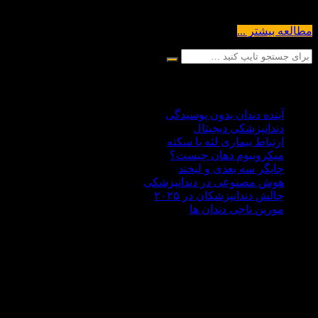
دلیل موقعیت خاص خود در انتهای...
مطالعه بیشتر ...
آخرین مقالات
آینده دندان بدون پوسیدگی
دندانپزشکی دیجیتال
ارتباط بیماری لثه با سکته
میکروبیوم دهان چیست؟
چاپگر سه‌ بعدی و لبخند
هوش مصنوعی در دندانپزشکی
چالش‌ دندانپزشکان در ۲۰۲۵
مورین ناجی دندان ها
درباره ما
دکتر علی هاشمی سجادی با سابقه ای 30 ساله در زمینه
دندانپزشکی،تحصیلات آکادمیک خود را در کشور روسیه حدود سال
1370 به پایان رساند . مطب دندانپزشکی دکتر هاشمی سجادی در
غرب تهران در منطقه جنت آباد واقع شده است اما بسیار خرسندیم