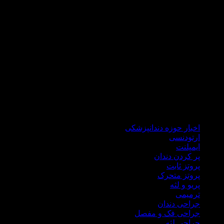
که مراجعه کنندگانی از تمام کشور عزیزمان داریم .
دکتر هاشمی سجادی با گذراندن دوره های علمی جهانی همواره خود
را با علم روز دنیا آپدیت می نماید تا ضمن درمانی راحت و سریع،در
شرایط کنونی کشور برای شما هموطنان گرامی هزینه های درمان
را نیز کاهش نماید.
در مطب دندانپزشکی دکتر علی هاشمی سجادی کلیه خدمات
درمانی اعم از ایمپلنت، جراحی لثه، جراحی دندان عقل، ترمیمی،
زیبایی، انواع پروتز ثابت و متحرک درمان ریشه،دندانپزشکی اطفال
ارائه میگردد.
اخبار حوزه دندانپزشکی
ارتودنسی
ایمپلنت
پر کردن دندان
پروتز ثابت
پروتز متحرک
پریو و لثه
ترمیمی
جراحی دندان
جراحی فک و مفصل
جراحی لثه