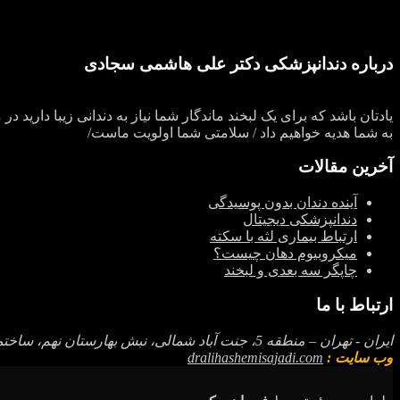
درباره دندانپزشکی دکتر علی هاشمی سجادی
یادتان باشد که برای یک لبخند ماندگار شما نیاز به دندانی زیبا دار
به شما هدیه خواهیم داد / سلامتی شما اولویت ماست/
آخرین مقالات
آینده دندان بدون پوسیدگی
دندانپزشکی دیجیتال
ارتباط بیماری لثه با سکته
میکروبیوم دهان چیست؟
چاپگر سه‌ بعدی و لبخند
ارتباط با ما
ایران - تهران – منطقه 5، جنت آباد شمالی، نبش بهارستان نهم، ساختمان 340، ط. دوم، واحد 4
وب سایت :
dralihashemisajadi.com