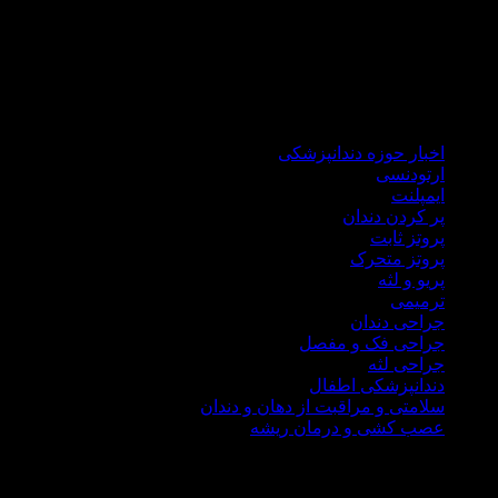
دکتر هاشمی سجادی با گذراندن دوره های علمی جهانی همواره خود را 
کاهش نماید.
در مطب دندانپزشکی دکتر علی هاشمی سجادی کلیه خدمات درمانی اعم ا
اخبار حوزه دندانپزشکی
ارتودنسی
ایمپلنت
پر کردن دندان
پروتز ثابت
پروتز متحرک
پریو و لثه
ترمیمی
جراحی دندان
جراحی فک و مفصل
جراحی لثه
دندانپزشکی اطفال
سلامتی و مراقبت از دهان و دندان
عصب کشی و درمان ریشه