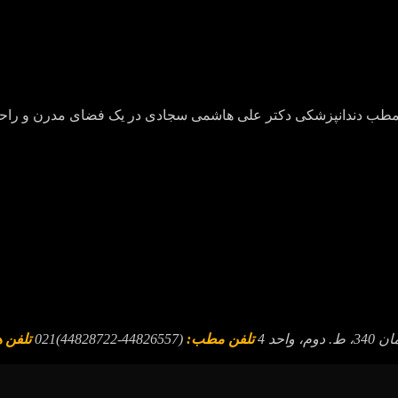
ید در مطب دندانپزشکی دکتر علی هاشمی سجادی در یک فضای مدرن و راحت 
تلفن مطب:
(44826557-44828722)021
تلفن 