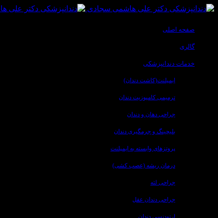
صفحه اصلی
گالری
خدمات دندانپزشکی
ایمپلنت(کاشت دندان)
ترمیمی کامپوزیت دندان
جراحی دهان و دندان
بلیچینگ و جرمگیری دندان
پروتزهای وابسته به ایمپلنت
درمان ریشه (عصب کشی)
جراحی لثه
جراحی دندان عقل
ارتودنسی دندان