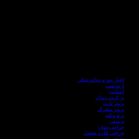
که مراجعه کنندگانی از تمام کشور عزیزمان داریم .
دکتر هاشمی سجادی با گذراندن دوره های علمی جهانی همواره خود
را با علم روز دنیا آپدیت می نماید تا ضمن درمانی راحت و سریع،در
شرایط کنونی کشور برای شما هموطنان گرامی هزینه های درمان
را نیز کاهش نماید.
در مطب دندانپزشکی دکتر علی هاشمی سجادی کلیه خدمات
درمانی اعم از ایمپلنت، جراحی لثه، جراحی دندان عقل، ترمیمی،
زیبایی، انواع پروتز ثابت و متحرک درمان ریشه،دندانپزشکی اطفال
ارائه میگردد.
اخبار حوزه دندانپزشکی
ارتودنسی
ایمپلنت
پر کردن دندان
پروتز ثابت
پروتز متحرک
پریو و لثه
ترمیمی
جراحی دندان
جراحی فک و مفصل
جراحی لثه