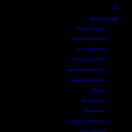
گالری
خدمات دندانپزشکی
ایمپلنت(کاشت دندان)
ترمیمی کامپوزیت دندان
جراحی دهان و دندان
بلیچینگ و جرمگیری دندان
پروتزهای وابسته به ایمپلنت
درمان ریشه (عصب کشی)
جراحی لثه
جراحی دندان عقل
ارتودنسی دندان
پروتز دندانی(ثابت و متحرک)
دندانپزشکی اطفال