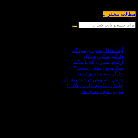
. این ترس...
مطالعه بیشتر ...
آخرین مقالات
آینده دندان بدون پوسیدگی
دندانپزشکی دیجیتال
ارتباط بیماری لثه با سکته
میکروبیوم دهان چیست؟
چاپگر سه‌ بعدی و لبخند
هوش مصنوعی در دندانپزشکی
چالش‌ دندانپزشکان در ۲۰۲۵
مورین ناجی دندان ها
درباره ما
دکتر علی هاشمی سجادی با سابقه ای 30 ساله در زمینه
دندانپزشکی،تحصیلات آکادمیک خود را در کشور روسیه حدود سال
1370 به پایان رساند . مطب دندانپزشکی دکتر هاشمی سجادی در
غرب تهران در منطقه جنت آباد واقع شده است اما بسیار خرسندیم